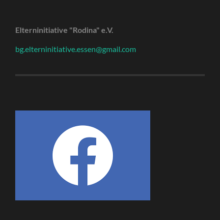
Elterninitiative "Rodina" e.V.
bg.elterninitiative.essen@gmail.com