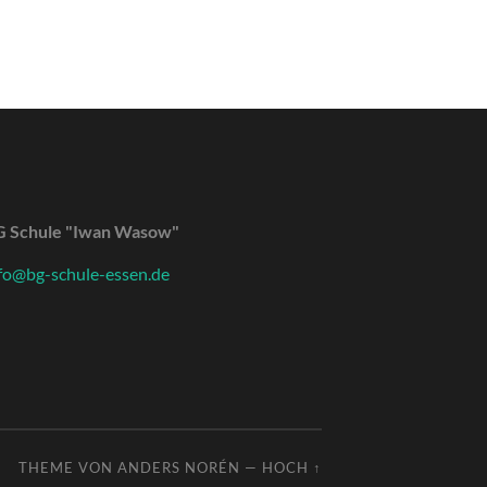
G Schule "Iwan Wasow"
fo@bg-schule-essen.de
THEME VON
ANDERS NORÉN
—
HOCH ↑