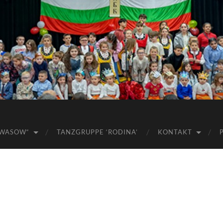
 WASOW“
TANZGRUPPE ‘RODINA’
KONTAKT