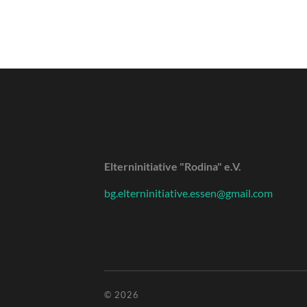
Elterninitiative "Rodina" e.V.
bg.elterninitiative.essen@gmail.com
© 2026