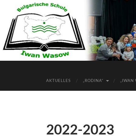
AKTUELLES
„RODINA“
„IWAN
2022-2023