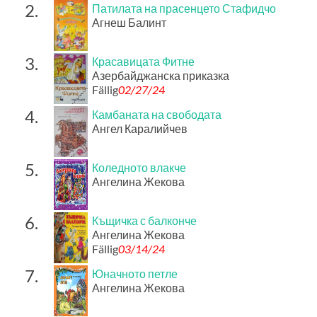
2.
Патилата на прасенцето Стафидчо
Агнеш Балинт
3.
Красавицата Фитне
Азербайджанска приказка
Fällig
02/27/24
4.
Камбаната на свободата
Ангел Каралийчев
5.
Коледното влакче
Ангелина Жекова
6.
Къщичка с балконче
Ангелина Жекова
Fällig
03/14/24
7.
Юначното петле
Ангелина Жекова