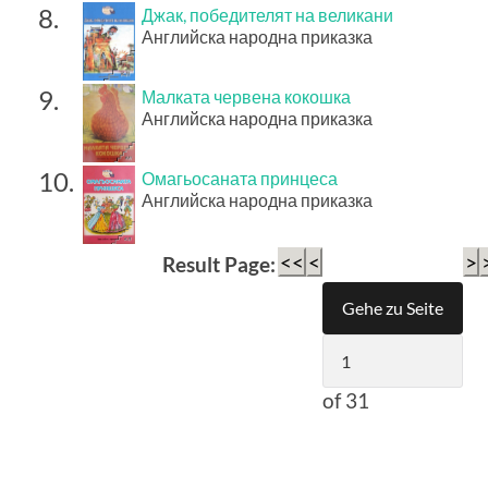
8.
Джак, победителят на великани
Английска народна приказка
9.
Малката червена кокошка
Английска народна приказка
10.
Омагьосаната принцеса
Английска народна приказка
<<
<
>
Result Page:
of 31