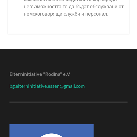
невъзможността те да бъдат обслужвани от
немскоговорящи служби и персонал.
Elterninitiative "Rodina" e.V.
bg.elterninitiative.essen@gmail.com