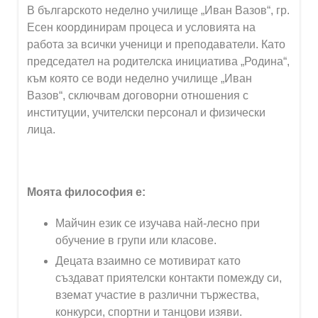
В българското неделно училище „Иван Вазов“, гр.
Есен координирам процеса и условията на
работа за всички ученици и преподаватели. Като
председател на родителска инициатива „Родина“,
към която се води неделно училище „Иван
Вазов“, сключвам договорни отношения с
институции, учителски персонал и физически
лица.
Моята философия е:
Майчин език се изучава най-лесно при
обучение в групи или класове.
Децата взаимно се мотивират като
създават приятелски контакти помежду си,
вземат участие в различни тържества,
конкурси, спортни и танцови изяви.